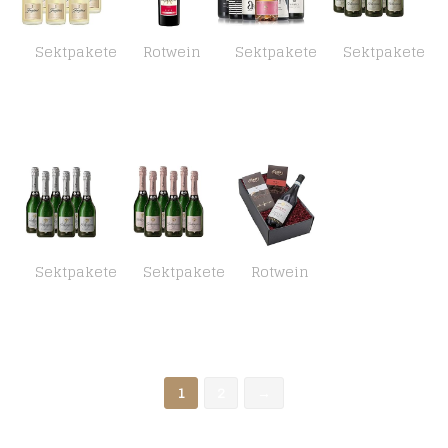
Sektpakete
Rotwein
Sektpakete
Sektpakete
Freixenet Cava Carta Nevada Medium Dry (6 x 0,75 l)
Freixenet Mederaño Tinto Lieblich (1 x 0,75 l) – Lieblicher Rotwein aus Spanien, fruchtig, vollmundig und samtig im…
GEILE WEINE Weinpaket PRICKELNDES (6 x 0,75l) Probierpaket mit Sekt, Crémant, Schaum- und Perlweinen von Winzern aus…
Geldermann Sekt Brut in traditioneller Flaschengärung (6 x 0.75l)
Sektpakete
Sektpakete
Rotwein
Geldermann Sekt Classique in traditioneller Flaschengärung (6 x 0,75l)
Geldermann Sekt Rosé in traditioneller Flaschengärung (6 x 0,75l)
Geschenkset „Rosso Passo“ mit Wein und Schokolade in einem schönen Geschenkkarton | Italienischer Rotwein Rosso Passo…
1
2
→