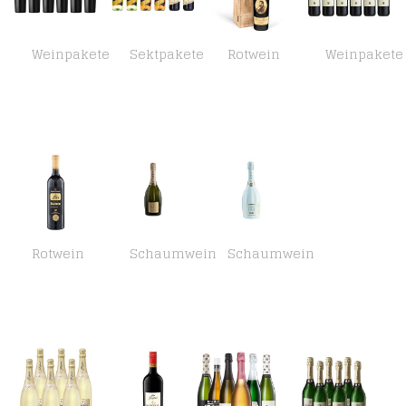
Weinpakete
Sektpakete
Rotwein
Weinpakete
Conte di Campiano Primitivo di Manduria Carlo Scala /trocken (6 x 0.75 l)
Corte Viola Fragolino Weinpaket (6 x 0.75 l)
Das perfekte Weingeschenk: Baron Philippe de Rothschild ‘Baron Henri’ A.O.C. Medoc (0.75 l) in edler Holz-Box-Vintage…
El Coto Rioja Crianza D.O.Ca. Bodegas Rotwein trocken (6 x 0.75 l)
Rotwein
Schaumwein
Schaumwein
El Viaje De Ramón Gran Reserva Trocken (1 x 0.75l)
ELÈM Alta Langa DOCG Klassische Methode Pas Dosè -Schaumwein trocken – Piedmont Wein Champagner (1 x 0.75l)
ELÈM ICE Demi-Sec Schaumwein Italien Wein Champagner (1 x 0.75l)