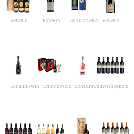
Rotwein
Rotwein
Schaumwein
Rotwein
Baron Philippe de Rothschild – Wein Geschenk-Set ‘Barons et Baronne’ – wertvoller Bordeaux in edler Vintage-Holzkiste (3…
Beaune 1er Cru Les Montrevenots 2000 – Besonders edler & trockener Pinot Noir Rotwein aus Burgund, Frankreich
Brut Royal Champagner mit kühlender Neopren Icejacket Matta Mond (1 x 0.75 l)
Cà dei Frati Amarone”Pietro dal Cero” Cà dei Frati Corvina Halbtrocken (1 x 0.75 l)
Schaumwein
Schaumwein
Schaumwein
Weinpakete
CANTI Asti D.O.C.G. Süßer Sekt Champagner (1 x 0.75 l)
Canti Asti DOCG Spumante Süßer Sekt + 2 Gläser Wein – Champagner (1 x 0.75l)
Canti Sekt Cuvèe Rosa Trocken Extra Dry Rosé Roséchampagner (1 x 0.75 l)
Castellani Primitivo Puglia IGT Contessa Marina (6 x 0.75 l)