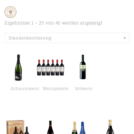
Ergebnisse 1 – 25 von 45 werden angezeigt
Standardsortierung
Schaumwein
Weinpakete
Rotwein
7STEIN Winzersekt Riesling Brut, rheinhessischer Schaumwein mit traditioneller Flaschengärung aus dem größten…
Arrogant Frog Ribet Red – Cabernet Sauvignon Merlot IGP Pays d’Oc trocken (6 x 0.75 l)
Baron de Ley Rioja Reserva (1 x 0.75 l)