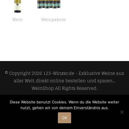
Wein
Weinpakete
Chardonnay Bourgogne Rion 2016 ‘Le Mont’ Weißwein Vegan trocken Domaine Daniel Rion et Fils Frankreich 750ml-Fl
Evansea White Wine Australia Chardonnay 6x75cl
© Copyright 2026
123-Winzer.de - Exklusive Weine aus
aller Welt, direkt online bestellen und sparen...
WeinShop
All Rights Reserved.
Develop and design by
Meoso GmbH
Diese Website benutzt Cookies. Wenn du die Website weiter
nutzt, gehen wir von deinem Einverständnis aus.
OK