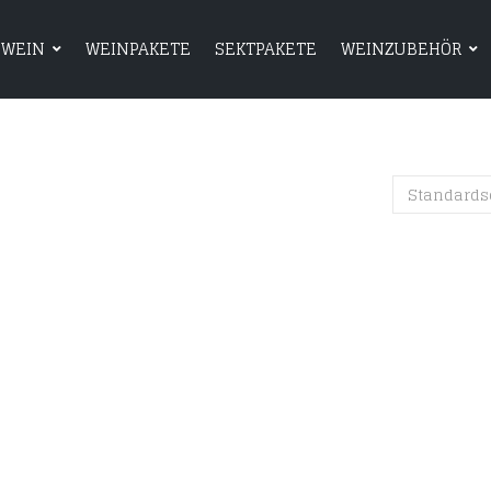
WEIN
WEINPAKETE
SEKTPAKETE
WEINZUBEHÖR
HOME
SHOP
WEIN
WEINPAKETE
Standards