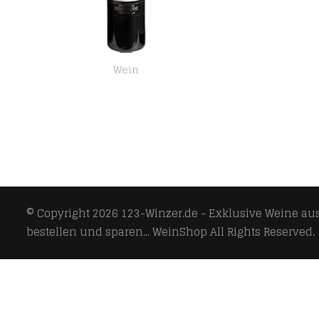
Wein
Vin Santo della Torre Grande 2007 Colli Etruria central.DOC Weißwein Vegan süss Conte Ferdinando Guicciardini Italien…
© Copyright 2026
123-Winzer.de - Exklusive Weine aus 
bestellen und sparen... WeinShop
All Rights Reserved.