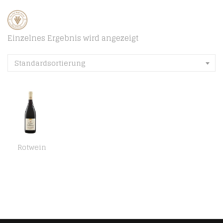
Einzelnes Ergebnis wird angezeigt
Standardsortierung
Rotwein
Domaine des Carabiniers Roquemaure Côtes du Rhône Rouge AOP Rotwein Bio 2013 trocken ( 6 x 0.75 l)