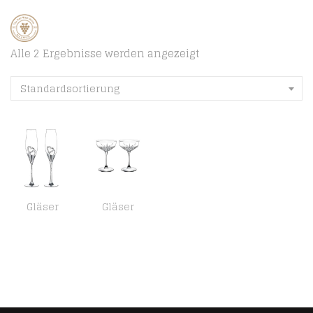
Alle 2 Ergebnisse werden angezeigt
Standardsortierung
Gläser
Gläser
1 Set (2-teilig) Kreative hochwertige Weingläser Gläser mit Fuß farbige Emaille Kristiall Diamant-besetzt herzförmig…
Pasabahce 440236 Sektschale „Timeless“ im Kristall-Design, Höhe ca. 15,7 cm, 2er Set aus Glas