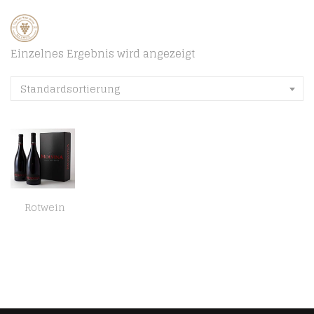
Einzelnes Ergebnis wird angezeigt
Standardsortierung
Rotwein
Molvina Jahrgang 2018 – Italienischer Premium Rotwein – Vollmundige Beerenfrucht – Ronchi di Brescia – Wein aus der…