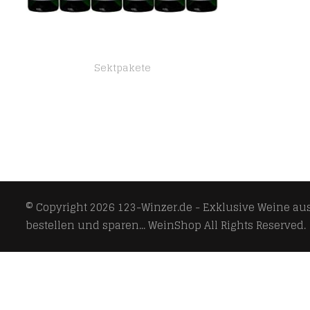
Sektpakete
Sektkellerei Am Turm Fleur et Aperitif mit Sekt und Holunderblüten Bio ( 6 x 0.75 l)
© Copyright 2026
123-Winzer.de - Exklusive Weine aus 
bestellen und sparen... WeinShop
All Rights Reserved.