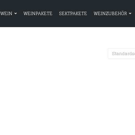
WEIN
WEINPAKETE
SEKTPAKETE
WEINZUBEHÖR
HOME
SHOP
WEIN
WEINPAKETE
Standards