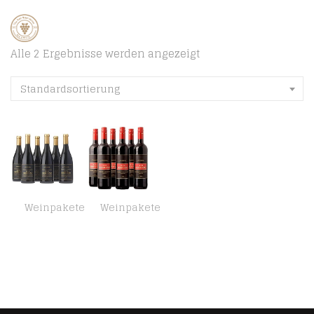
Alle 2 Ergebnisse werden angezeigt
Standardsortierung
Weinpakete
Weinpakete
Dom Hermano – Cabernet Sauvignon – Rotwein trocken – 6 Flaschen (6 x 0,75l) – Portugiesischer Wein – IGP Tejo
Dom Hermano – Cabernet Sauvignon Merlot – Rotwein – 6 Flaschen (6 x 0,75l)