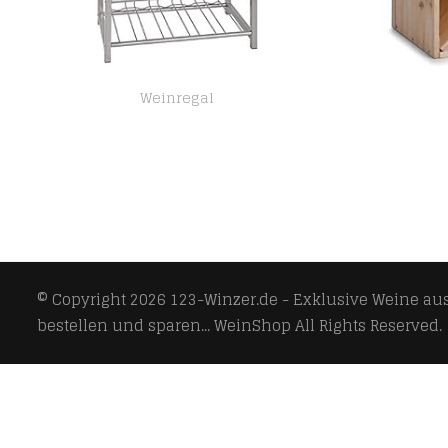
Weinregal
HAKU Möbel Flaschenständer – Weinregal in Aluminiumoptik, Höhe 90 cm
© Copyright 2026
123-Winzer.de - Exklusive Weine aus 
bestellen und sparen... WeinShop
All Rights Reserved.