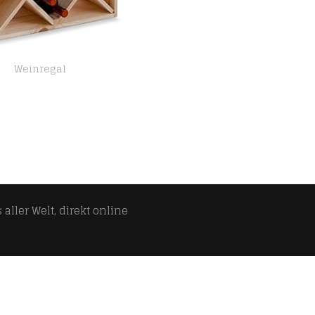
Weinregal
Zeller 13171 Weinregal, Naturholz Raute, ca. 52 x 25 x 52 cm, Natur
aller Welt, direkt online