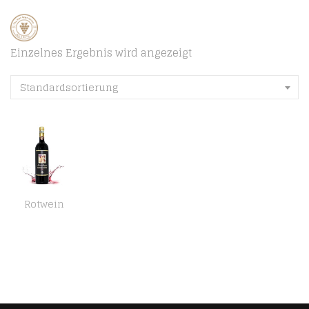
Einzelnes Ergebnis wird angezeigt
Standardsortierung
Rotwein
Chianti Classico Riserva di Montemaggio – Rotwein Luxuriöser Edler Bio – Sangiovese/Merlot – Toskanischer – Italien…