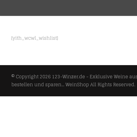
[yith_wcwl_wishlist]
© Copyright 2026
123-Winzer.de - Exklusive Weine aus 
bestellen und sparen... WeinShop
All Rights Reserved.