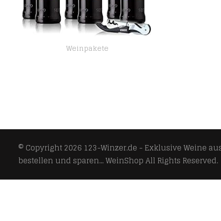
Weinpakete
6 Flaschen Michel Schneider Cabernet Sauvignon, alkoholfreier Wein, sortenreines Rotwein Paket (6 x 0,75 l)
© Copyright 2026
123-Winzer.de - Exklusive Weine aus 
bestellen und sparen... WeinShop
All Rights Reserved.