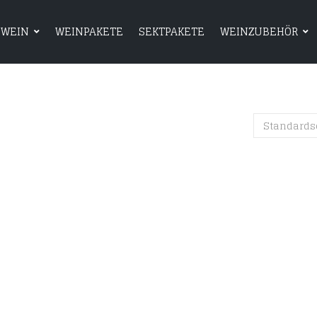
WEIN
WEINPAKETE
SEKTPAKETE
WEINZUBEHÖR
HOME
SHOP
WEIN
WEINPAKETE
Standards