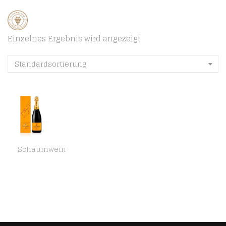
Einzelnes Ergebnis wird angezeigt
Standardsortierung
Schaumwein
Veuve Clicquot Brut Yellow Label mit Geschenkverpackung, 750ml