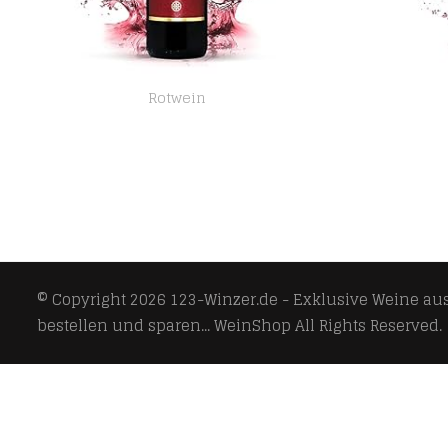
Rotwein
Chianti Classico di Montemaggio Bio-Rotwein – Toskanischer Luxuriöser Edler Bio – Sangiovese/Merlot – Wein aus Italien…
© Copyright 2026
123-Winzer.de - Exklusive Weine aus 
bestellen und sparen... WeinShop
All Rights Reserved.