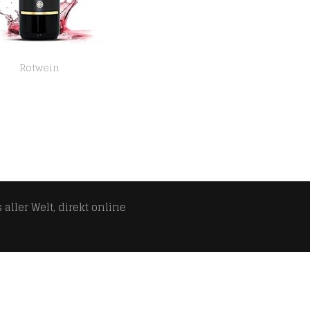
Rotwein
Chianti Classico Riserva di Montemaggio – Rotwein Luxuriöser Edler Bio – Sangiovese/Merlot – Toskanischer – Italien…
aller Welt, direkt online