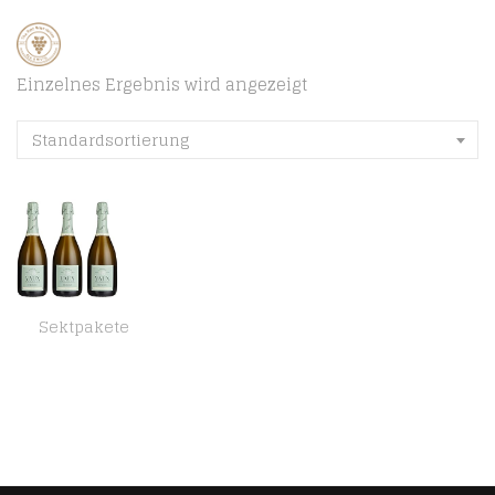
Einzelnes Ergebnis wird angezeigt
Standardsortierung
Sektpakete
Schloss Vaux Riesling Brut Sekt (3 x 0.75 l)