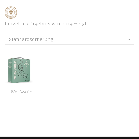
Einzelnes Ergebnis wird angezeigt
Standardsortierung
Weißwein
Amazon-Marke : Compass Road Weißwein Sauvignon Blanc mit Airén trocken, Spanien (Bag in Box), 5L