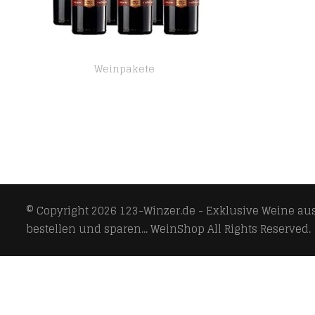
Weinpakete
KWV Roodeberg Western Cape (6 x 0.75 l)
© Copyright 2026
123-Winzer.de - Exklusive Weine aus 
bestellen und sparen... WeinShop
All Rights Reserved.