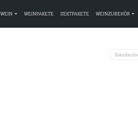
WEIN
WEINPAKETE
SEKTPAKETE
WEINZUBEHÖR
HOME
SHOP
WEIN
WEINPAKETE
Standards