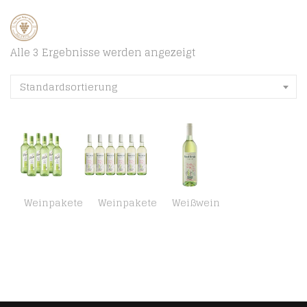
Alle 3 Ergebnisse werden angezeigt
Standardsortierung
Weinpakete
Weinpakete
Weißwein
Blanchet Blanc de Blancs Weißwein Halbtrocken (6 x 0,75 l)
La Fleur Pinot Grigio Weißwein (6 x 0,75l)
La Fleur Pinot Grigio Weißwein, 750ml