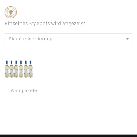
Einzelnes Ergebnis wird angezeigt
Standardsortierung
Weinpakete
Two Oceans Sauvignon Blanc Trocken (6 x 0.75 l)