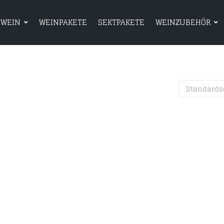
WEIN
WEINPAKETE
SEKTPAKETE
WEINZUBEHÖR
HOME
SHOP
WEIN
WEINPAKETE
Standards