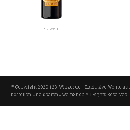
Rotwein
LANGGUTH ERBEN Copa del Sol Temranillo Merlot Halbtrocken (1 x 1 l) Rotwein aus Spanien
© Copyright 2026
123-Winzer.de - Exklusive Weine aus 
bestellen und sparen... WeinShop
All Rights Reserved.