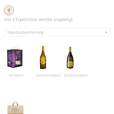
Alle 4 Ergebnisse werden angezeigt
Standardsortierung
Rotwein
Schaumwein
Schaumwein
JP Chenet – Original Merlot Rotwein aus Pays d’Oc, Frankreich – Großpackungen Wein Bag in Box 5l (1 x 5 L)
La Gioiosa – Bianco Vino Frizzante – Weißer Schaumwein aus Italien (1 x 0.75 l)
La Gioiosa – Prosecco DOC Treviso – Weißer Schaumwein aus Italien (1 x 0.75 l)