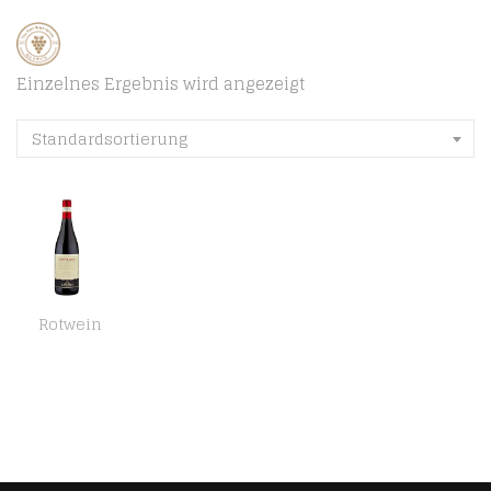
Einzelnes Ergebnis wird angezeigt
Standardsortierung
Rotwein
Lamberti Amarone della Valpolicella DOCG Rotwein trocken (1 x 0.75 l)