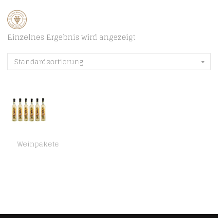
Einzelnes Ergebnis wird angezeigt
Standardsortierung
Weinpakete
NÜWANG UME-PFLAUME Weinhaltiges Getränk (6 x 0,5L)