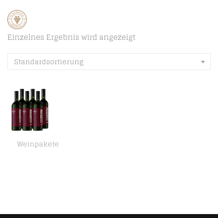
Einzelnes Ergebnis wird angezeigt
Standardsortierung
Weinpakete
Amazon-Marke : Compass Road Rotwein Montepulciano trocken, Italien (6×0,75L)