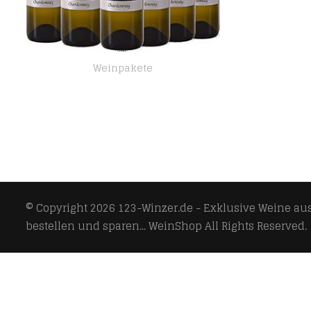
Weinpakete
VIPAVA 1894 Weißwein CHARDONNAY 2021, von Hand gelesener trockener Weißwein ( 6 x 0.75 l )
© Copyright 2026
123-Winzer.de - Exklusive Weine aus 
bestellen und sparen... WeinShop
All Rights Reserved.