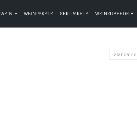
WEIN
WEINPAKETE
SEKTPAKETE
WEINZUBEHÖR
HOME
SHOP
WEIN
WEINPAKETE
Standards