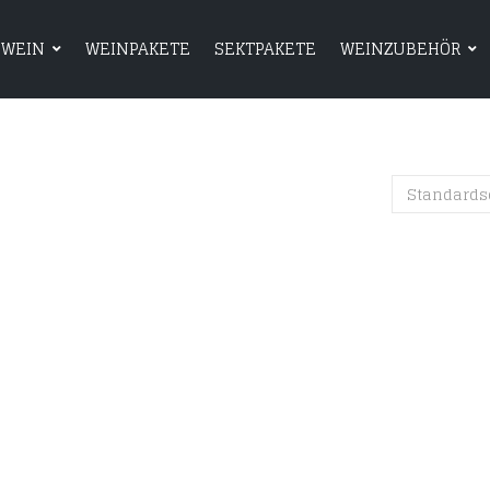
WEIN
WEINPAKETE
SEKTPAKETE
WEINZUBEHÖR
HOME
SHOP
WEIN
WEINPAKETE
Standards