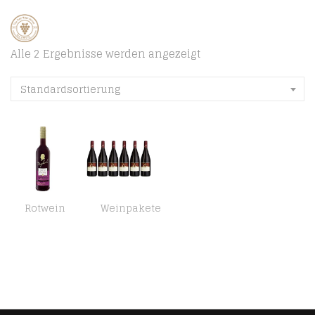
Alle 2 Ergebnisse werden angezeigt
Standardsortierung
Rotwein
Weinpakete
Maybach Spätburgunder Rotwein süß und fruchtig (1 x 0.75 l)
Weingut Achim Hochthurn Portugieser trocken (6 x 1 l)