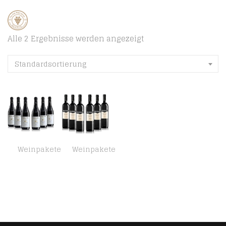
Alle 2 Ergebnisse werden angezeigt
Standardsortierung
Weinpakete
Weinpakete
Sant’Orsola Barbera d’asti D.O.C.G. Superiore Rotwein 6 Flaschen Barbera trocken (6 x 0.75 l)
Sant’Orsola Chianti D.O.C.G. Rotwein 6 Flaschen Sangiovese trocken (6 x 0.75 l)