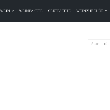
WEIN
WEINPAKETE
SEKTPAKETE
WEINZUBEHÖR
HOME
SHOP
WEIN
WEINPAKETE
Standards