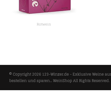
Rotwein
Amazon-Marke – Compass Road Rotwein Tempranillo trocken, Spanien (Bag in Box), 5L
© Copyright 2026
123-Winzer.de - Exklusive Weine aus 
bestellen und sparen... WeinShop
All Rights Reserved.