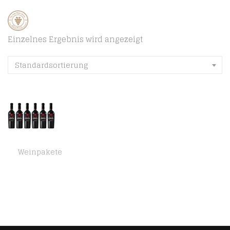
Einzelnes Ergebnis wird angezeigt
Standardsortierung
Weinpakete
Conte di Campiano Primitivo di Manduria Carlo Scala /trocken (6 x 0.75 l)