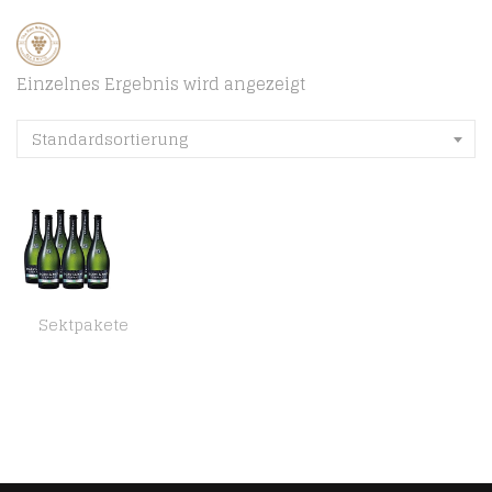
Einzelnes Ergebnis wird angezeigt
Standardsortierung
Sektpakete
Scavi & Ray Frizzante Glera trocken (6 x 0.75 l)