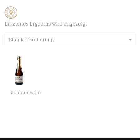
Einzelnes Ergebnis wird angezeigt
Standardsortierung
Schaumwein
Weingut Wageck Pfaffmann Sekt Cuvée extra brut Sekt (1 x 0.75 l)