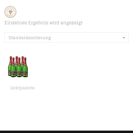
Einzelnes Ergebnis wird angezeigt
Standardsortierung
Sektpakete
Rotkäppchen Sekt Flaschengärung Spätburgunder Rosé trocken 6 x 0,75l – Premiumsekt deutscher Weine – für besondere…