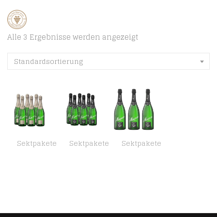
Alle 3 Ergebnisse werden angezeigt
Standardsortierung
Sektpakete
Sektpakete
Sektpakete
Mumm Dry Jahrgangssekt Trocken (6 x 0.75 l)
Mumm Extra Dry Jahrgangssekt Extratrocken (6 x 0.75l)
Mumm Extra Dry Sekt Jahrgang (3 x 1,5l)