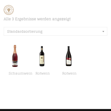
Alle 3 Ergebnisse werden angezeigt
Standardsortierung
Schaumwein
Rotwein
Rotwein
Württemberger Sekt/Secco/Perlwein/Bowlen Remstal Muskat-Trollinger Sekt B. A. Sekt (6 x 0.75 l)
Württemberger Wein Haberschlachter Heuchelberg Trollinger mit Lemberger QW halbtrocken (6 x 0.75 l)
Württemberger Wein Rotwein, halbtrocken (1 x 1 l)