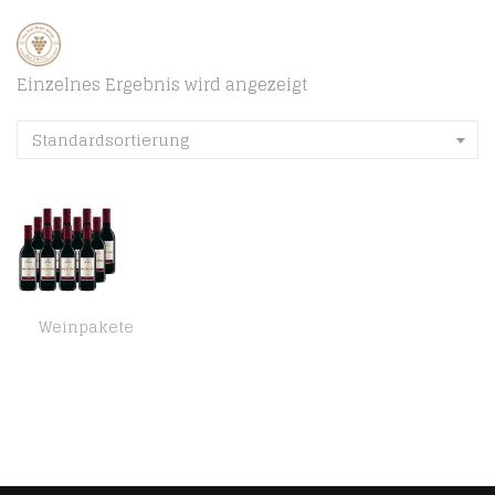
Einzelnes Ergebnis wird angezeigt
Standardsortierung
Weinpakete
Freixenet Mederaño Tinto spanischer Rotwein (12 x 0,25 l) – Spanish Red Wine, kräftig und voll im Geschmack, Halbtrocken…