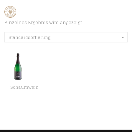
Einzelnes Ergebnis wird angezeigt
Standardsortierung
Schaumwein
Weingut Stift Klosterneuburg Klostersekt 750 ml