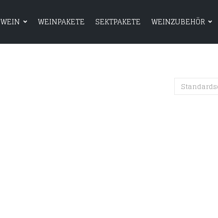
WEIN
WEINPAKETE
SEKTPAKETE
WEINZUBEHÖR
HOME
SHOP
WEIN
WEINPAKETE
Standards