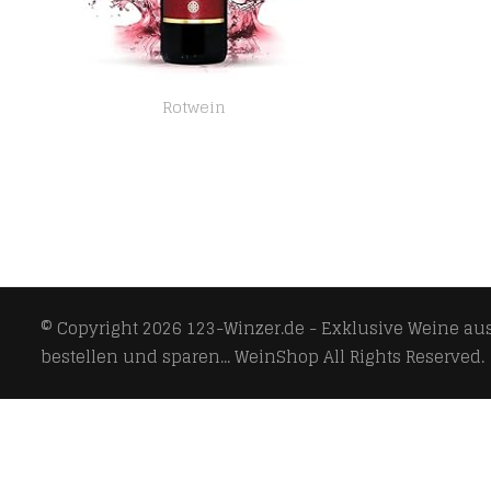
Rotwein
Chianti Classico di Montemaggio Bio-Rotwein – Toskanischer Luxuriöser Edler Bio – Sangiovese/Merlot – Wein aus Italien…
© Copyright 2026
123-Winzer.de - Exklusive Weine aus 
bestellen und sparen... WeinShop
All Rights Reserved.