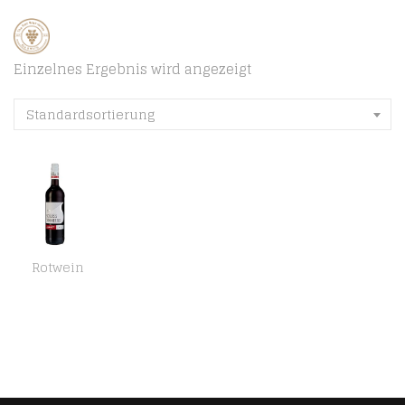
Einzelnes Ergebnis wird angezeigt
Standardsortierung
Rotwein
Schloss Sommerau Alkoholfreier Rotwein lieblich (6 x 0.75 l)