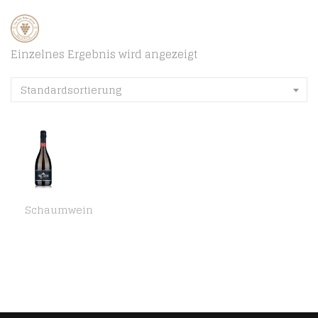
Einzelnes Ergebnis wird angezeigt
Standardsortierung
Schaumwein
Ruggeri Prosecco Superiore di Cartizze Brut DOCG – Italienischer Schaumwein aus der Region Valdobbiadene (1 x 0,75l)