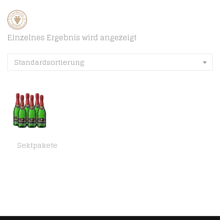
Einzelnes Ergebnis wird angezeigt
Standardsortierung
Sektpakete
Rotkäppchen Sekt Flaschengärung Riesling trocken 6er Set (6 x 0,75l) – Premiumsekt deutscher Weine – perfekt zum…