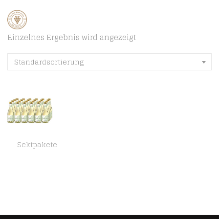
Einzelnes Ergebnis wird angezeigt
Standardsortierung
Sektpakete
Katlenburger Exquisit Beerenperlwein Piccolo 24 x 0.2 l prickelnd frischer Secco aus Beeren