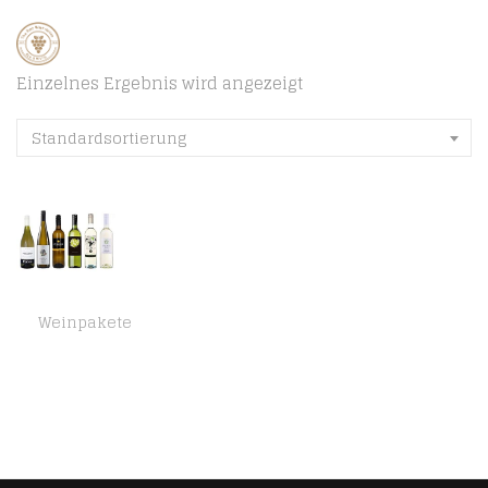
Einzelnes Ergebnis wird angezeigt
Standardsortierung
Weinpakete
Probierpaket Weiss-Weinreise Europa Set, Aromatisch, Frucht und Frisch Geschmack, 0,75 Liter (6er Pack)