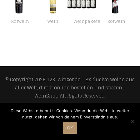
Rotwein
Wein
Weinpakete
Rotwein
Markus Schneider Tohuwabohu Cabernet Sauvignon trocken (1 x 0.75 l)
Maybach Grauer Burgunder QbA trocken (1 x 0.75 l)
Niepoort Fabelhaft, Douro DOC Tinta Roriz trocken (6 x 0.75 l)
Rotwild Dornfelder QbA lieblich (1 x 0.75 l)
© Copyright 2026
123-Winzer.de - Exklusive Weine aus
aller Welt, direkt online bestellen und sparen...
WeinShop
All Rights Reserved.
Develop and design by
Meoso GmbH
Diese Website benutzt Cookies. Wenn du die Website weiter
nutzt, gehen wir von deinem Einverständnis aus.
OK