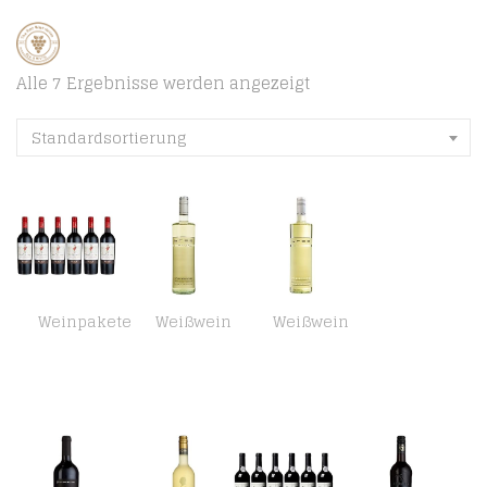
Alle 7 Ergebnisse werden angezeigt
Standardsortierung
Weinpakete
Weißwein
Weißwein
Arrogant Frog Ribet Red – Cabernet Sauvignon Merlot IGP Pays d’Oc trocken (6 x 0.75 l)
Bree Chardonnay Weißwein halbtrocken (1 x 0.75 l)
Bree Riesling Qualitätswein Weißwein feinherb – Besonderes Flaschendesign, Aromen von Pfirsich und Quitte, feiner…