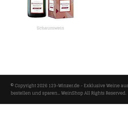
Schaumwein
Heidsieck & Co. Monopole Red Top Sec Champagner mit Geschenkverpackung, 750ml
© Copyright 2026
123-Winzer.de - Exklusive Weine aus 
bestellen und sparen... WeinShop
All Rights Reserved.