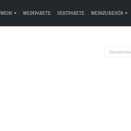
WEIN
WEINPAKETE
SEKTPAKETE
WEINZUBEHÖR
HOME
SHOP
WEIN
WEINPAKETE
Standards