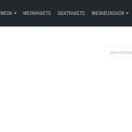
WEIN
WEINPAKETE
SEKTPAKETE
WEINZUBEHÖR
HOME
SHOP
WEIN
WEINPAKETE
Standards