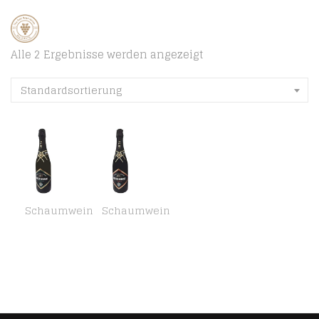
Alle 2 Ergebnisse werden angezeigt
Standardsortierung
Schaumwein
Schaumwein
Sekt Abrau Durso Brut weiß 0,75L Schaumwein sparkling wine 1870
Sekt Abrau Durso rot mild 0,75L Schaumwein sparkling wine 1870