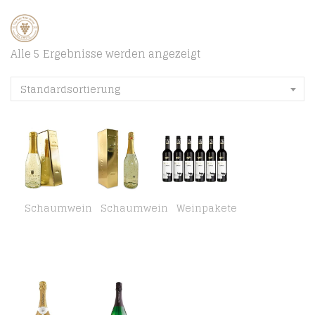
Alle 5 Ergebnisse werden angezeigt
Standardsortierung
Schaumwein
Schaumwein
Weinpakete
Bull & Bear Elfenhof Gold mit echten Goldflocken, 0,2 Liter Piccolo Wein Weißweinen trocken mit Blattgold in Goldbarren…
Elfenhof Gold mit echten Goldflocken 0,75 l in Goldbarren-Verpackung
Feinkost Käfer Blauer Zweigelt Österreich trocken (6 x 0.75 l)