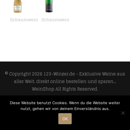
Schaumwein
Schaumwein
Schlumberger Sektkellerei Schlumberger Gold Secco Schlumberger Sparkling Sekt (1 x 0.75 l)
Weingut Stift Klosterneuburg Klostersekt 750 ml
© Copyright 2026
123-Winzer.de - Exklusive Weine aus
aller Welt, direkt online bestellen und sparen...
WeinShop
All Rights Reserved.
Develop and design by
Meoso GmbH
Diese Website benutzt Cookies. Wenn du die Website weiter
nutzt, gehen wir von deinem Einverständnis aus.
OK