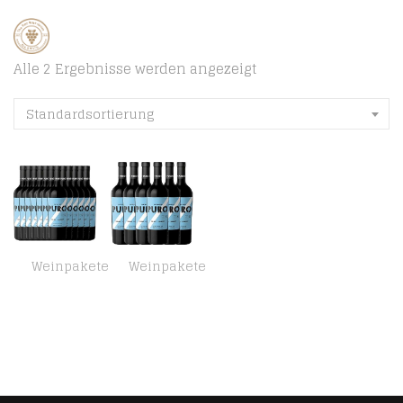
Alle 2 Ergebnisse werden angezeigt
Standardsortierung
Weinpakete
Weinpakete
VINELLO 12er Weinpaket Rotwein – Puro Malbec Cabernet 2020 – Dieter Meier mit Weinausgießer | 12 x 0,75 Liter
VINELLO 6er Weinpaket Rotwein – Puro Malbec Cabernet 2020 – Dieter Meier mit Weinausgießer | 6 x 0,75 Liter