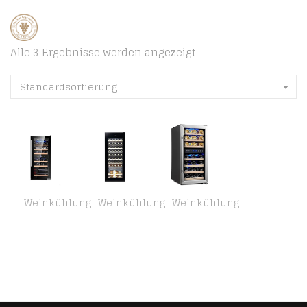
Alle 3 Ergebnisse werden angezeigt
Standardsortierung
Weinkühlung
Weinkühlung
Weinkühlung
BODEGA43-24 Weinkühlschrank – Weinkühlschrank 2 Zonen, 5-20 ºC, 80 Liter, 24 Flaschen, 6 Regaleinschübe, Vollglas…
Haier Weinkühlschrank WS50GA / 50 Flaschen/Höhe 127 cm/UV-Schutz/LED-Display zur Temperaturregulierung/Innenbeleuchtung…
Kalamera Weinkühlschrank 2 Zonen, Edelstahl Glastür, 33 Flaschen(bis zu 310 mm Höhe), 100 Liter, Zwei Temperaturzonen 5…